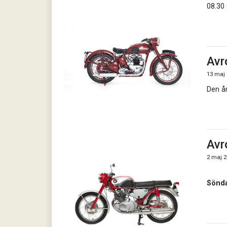
08.30 
Avr
13 maj 
Den år
Avr
2 maj 2
Sönda