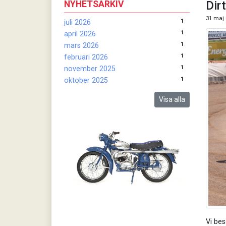
Dir
NYHETSARKIV
31 maj 
1
juli 2026
1
april 2026
1
mars 2026
1
februari 2026
1
november 2025
1
oktober 2025
Visa alla
Vi bes