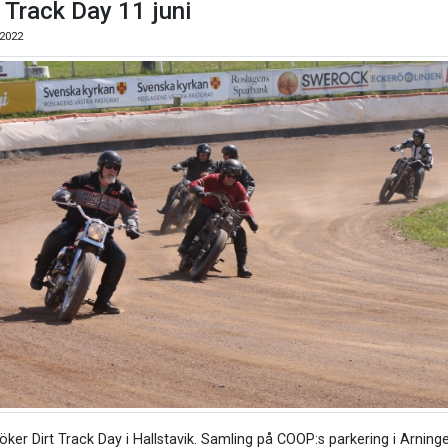
t Track Day 11 juni
2022
öker Dirt Track Day i Hallstavik. Samling på COOP:s parkering i Arninge