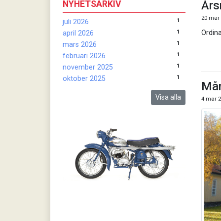
Års
NYHETSARKIV
20 mar
1
juli 2026
1
Ordin
april 2026
1
mars 2026
1
februari 2026
1
november 2025
1
oktober 2025
Mån
Visa alla
4 mar 